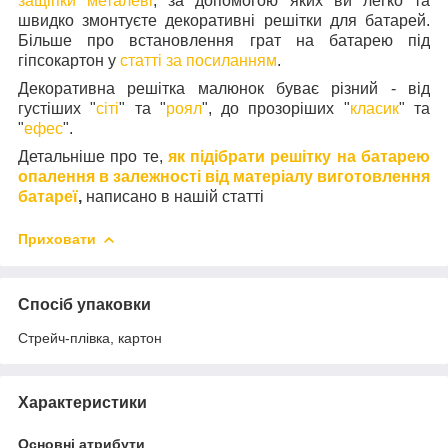
защіпки металеві
, за допомогою яких ви легко та
швидко змонтуєте декоративні решітки для батарей.
Більше про встановлення грат на батарею під
гіпсокартон у
статті за посиланням
.
Декоративна решітка малюнок буває різний - від
густіших "
сіті
" та "
роял
", до прозоріших "
класик
" та
"
ефес
".
Детальніше про те,
як підібрати решітку на батарею
опалення в залежності від матеріалу виготовлення
батареї
,
написано в нашій статті
Приховати
Спосіб упаковки
Стрейч-плівка, картон
Характеристики
Основні атрибути