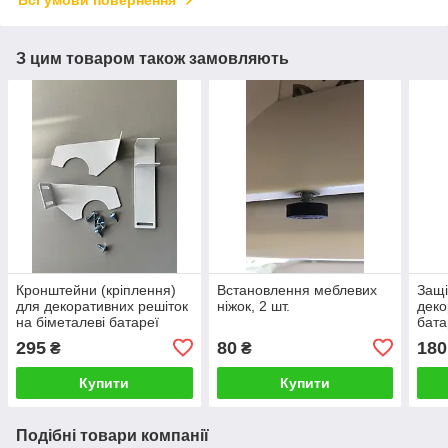
Всі умови повернення
З цим товаром також замовляють
Кронштейни (кріплення)
Встановлення меблевих
Защі
для декоративних решіток
ніжок, 2 шт.
деко
на біметалеві батареї
бата
опалення, комплект
295
80
180
₴
₴
Купити
Купити
Подібні товари компанії