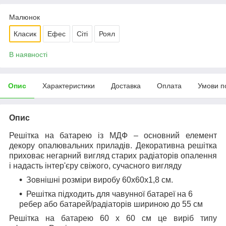
Малюнок
Класик
Ефес
Сіті
Роял
В наявності
Опис
Характеристики
Доставка
Оплата
Умови п
Опис
Решітка на батарею із МДФ – основний елемент
декору опалювальних приладів. Декоративна решітка
приховає негарний вигляд старих радіаторів опалення
і надасть інтер'єру свіжого, сучасного вигляду
Зовнішні розміри виробу 60х60х1,8 см.
Решітка підходить для чавунної батареї на 6
ребер або батарей/радіаторів шириною до 55 см
Решітка на батарею 60 х 60 см це виріб типу