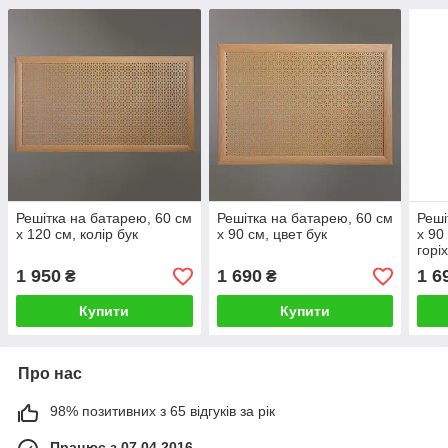
Решітка на батарею, 60 см
Решітка на батарею, 60 см
Реші
х 120 см, колір бук
х 90 см, цвет бук
х 90
горі
1 950
1 690
1 6
₴
₴
Купити
Купити
Про нас
98% позитивних з 65 відгуків за рік
Працює з 07.04.2016