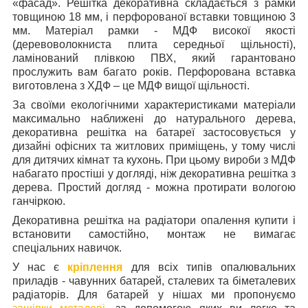
«фасад».
Решітка декоративна складається з рамки
товщиною 18 мм, і перфорованої вставки товщиною 3
мм. Матеріал рамки - МДФ високої якості
(деревоволокниста плита середньої щільності),
ламінований плівкою ПВХ, який гарантовано
прослужить вам багато років. Перфорована вставка
виготовлена з ХДФ – це МДФ вищої щільності.
За своїми екологічними характеристиками матеріали
максимально наближені до натурального дерева,
декоративна решітка на батареї застосовується у
дизайні офісних та житлових приміщень, у тому числі
для дитячих кімнат та кухонь. При цьому вироби з МДФ
набагато простіші у догляді, ніж декоративна решітка з
дерева. Простий догляд - можна протирати вологою
ганчіркою.
Декоративна решітка на радіатори опалення купити і
встановити самостійно, монтаж не вимагає
спеціальних навичок.
У нас є
кріплення
для всіх типів опалювальних
приладів - чавунних батарей, сталевих та біметалевих
радіаторів. Для батарей у нішах ми пропонуємо