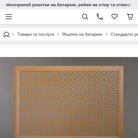
decorpaneli решітки на батарею, рейки на стіну та стінові па
Товари та послуги
Решітка на батарею
Стандартні р