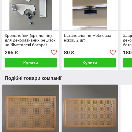
Кронштейни (кріплення)
Встановлення меблевих
Защі
для декоративних решіток
ніжок, 2 шт.
деко
на біметалеві батареї
бата
опалення, комплект
295
80
180
₴
₴
Купити
Купити
Подібні товари компанії