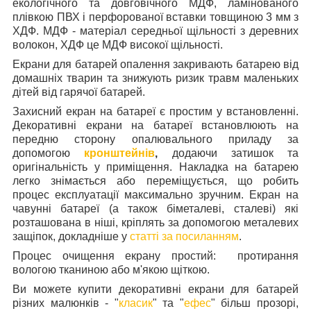
екологічного та довговічного МДФ, ламінованого
плівкою ПВХ і перфорованої вставки товщиною 3 мм з
ХДФ. МДФ - матеріал середньої щільності з деревних
волокон, ХДФ це МДФ високої щільності.
Екрани для батарей опалення закривають батарею від
домашніх тварин та знижують ризик травм маленьких
дітей від гарячої батарей.
Захисний екран на батареї є простим у встановленні.
Декоративні екрани на батареї встановлюють на
передню сторону опалювального приладу за
допомогою
кронштейнів
,
додаючи затишок та
оригінальність у приміщення. Накладка на батарею
легко знімається або переміщується, що робить
процес експлуатації максимально зручним. Екран на
чавунні батареї (а також біметалеві, сталеві) які
розташована в ніші, кріплять за допомогою металевих
защіпок, докладніше у
статті за посиланням
.
Процес очищення екрану простий: протирання
вологою тканиною або м'якою щіткою.
Ви можете купити декоративні екрани для батарей
різних малюнків - "
класик
" та "
ефес
" більш прозорі,