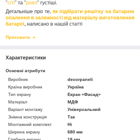
"
сіті
" та "
роял
" густіші.
Детальніше про те,
як підібрати решітку на батарею
опалення в залежності від матеріалу виготовлення
батареї
,
написано в нашій статті
Приховати
Характеристики
Основні атрибути
Виробник
decorpaneli
Країна виробник
Україна
Тип екрану
Екран «Фасад»
Матеріал
МДФ
Варіант монтажу
Універсальний
Знімна конструкція
Так
Монтажний комплект
Ні
Ширина екрану
680 мм
Глибина екрану
18 мм