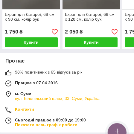
Екран для батареї, 68 см
Екран для батареї, 68 см
Екра
х 98 см, колір бук
х 128 см, колір бук
х 98
1 750
2 050
1 7
₴
₴
Купити
Купити
Про нас
98% позитивних з 65 відгуків за рік
Працює з 07.04.2016
м. Суми
вул. Білопільський шлях, 33, Суми, Україна
Контакти
Сьогодні працює з 09:00 до 19:00
Показати весь графік роботи
КНОПКА
ЗВ'ЯЗКУ