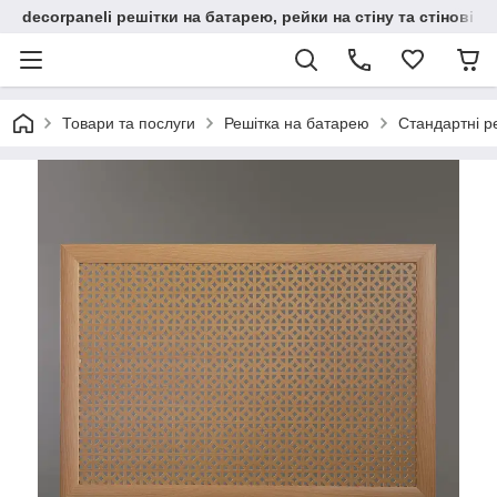
decorpaneli решітки на батарею, рейки на стіну та стінові па
Товари та послуги
Решітка на батарею
Стандартні р