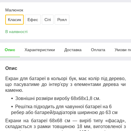
Малюнок
Класик
Ефес
Сіті
Роял
В наявності
Опис
Характеристики
Доставка
Оплата
Умови п
Опис
Екран для батареї в кольорі бук, має колір під дерево,
що пасуватиме до інтер'єру з елементами дерева чи
каменю.
Зовнішні розміри виробу 68х68х1,8 см.
Решітка підходить для чавунної батареї на 6
ребер або батарей/радіаторів шириною до 63 см
Екрани на батареї 68х68 см — виріб типу «фасад»,
складається з рамки товщиною 18 мм, виготовленої з