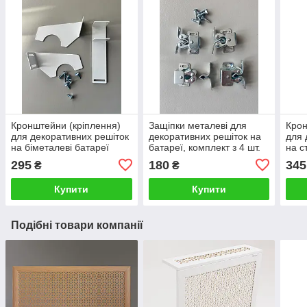
Кронштейни (кріплення)
Защіпки металеві для
Крон
для декоративних решіток
декоративних решіток на
для 
на біметалеві батареї
батареї, комплект з 4 шт.
на с
опалення, комплект
опал
295
180
345
₴
₴
Купити
Купити
Подібні товари компанії