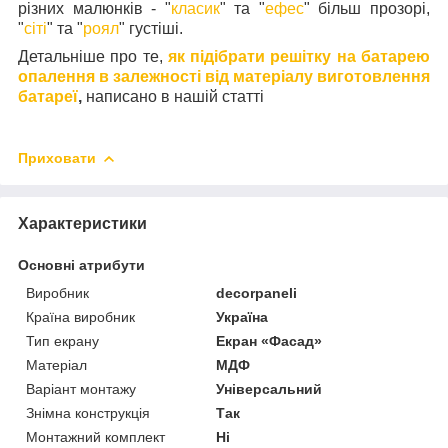
різних малюнків - "
класик
" та "
ефес
" більш прозорі,
"
сіті
" та "
роял
" густіші.
Детальніше про те,
як підібрати решітку на батарею
опалення в залежності від матеріалу виготовлення
батареї
,
написано в нашій
статті
Приховати
Характеристики
Основні атрибути
Виробник
decorpaneli
Країна виробник
Україна
Тип екрану
Екран «Фасад»
Матеріал
МДФ
Варіант монтажу
Універсальний
Знімна конструкція
Так
Монтажний комплект
Ні