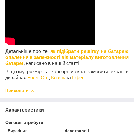
Детальніше про те,
як підібрати решітку на батарею
опалення в залежності від матеріалу виготовлення
батареї
,
написано в нашій статті
В цьому розмір та кольорі можна замовити екран в
дизайнах
Роял
,
Сіті
,
Класік
та
Ефес
Приховати
Характеристики
Основні атрибути
Виробник
decorpaneli