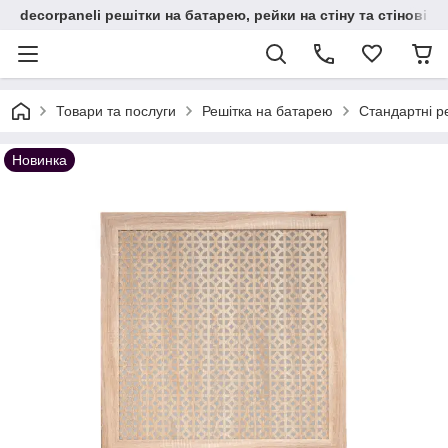
decorpaneli решітки на батарею, рейки на стіну та стінові па
Товари та послуги
Решітка на батарею
Стандартні р
Новинка