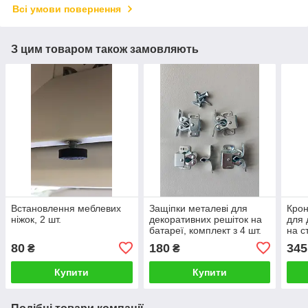
Всі умови повернення
З цим товаром також замовляють
Встановлення меблевих
Защіпки металеві для
Крон
ніжок, 2 шт.
декоративних решіток на
для 
батареї, комплект з 4 шт.
на с
опал
80
180
345
₴
₴
Купити
Купити