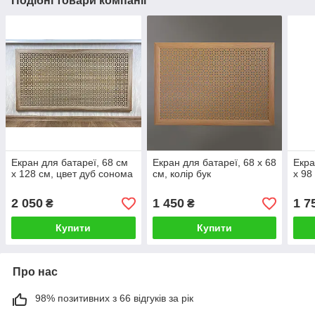
Подібні товари компанії
Екран для батареї, 68 см
Екран для батареї, 68 х 68
Екра
х 128 см, цвет дуб сонома
см, колір бук
х 98
2 050
1 450
1 7
₴
₴
Купити
Купити
Про нас
98% позитивних з 66 відгуків за рік