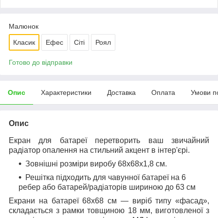
Малюнок
Класик
Ефес
Сіті
Роял
Готово до відправки
Опис
Характеристики
Доставка
Оплата
Умови п
Опис
Екран для батареї перетворить ваш звичайний
радіатор опалення на стильний акцент в інтер'єрі.
Зовнішні розміри виробу 68х68х1,8 см.
Решітка підходить для чавунної батареї на 6
ребер або батарей/радіаторів шириною до 63 см
Екрани на батареї 68х68 см — виріб типу «фасад»,
складається з рамки товщиною 18 мм, виготовленої з