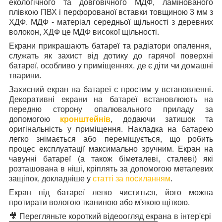
екологічного та довговічного МДФ, ламінованого
плівкою ПВХ і перфорованої вставки товщиною 3 мм з
ХДФ. МДФ - матеріал середньої щільності з деревних
волокон, ХДФ це МДФ високої щільності.
Екрани прикрашають батареї та радіатори опалення,
служать як захист від дотику до гарячої поверхні
батареї, особливо у приміщеннях, де є діти чи домашні
тварини.
Захисний екран на батареї є простим у встановленні.
Декоративні екрани на батареї встановлюють на
передню сторону опалювального приладу за
допомогою
кронштейнів
, додаючи затишок та
оригінальність у приміщення. Накладка на батарею
легко знімається або переміщується, що робить
процес експлуатації максимально зручним. Екран на
чавунні батареї (а також біметалеві, сталеві) які
розташована в ніші, кріплять за допомогою металевих
защіпок, докладніше у
статті за посиланням
.
Екран під батареї легко чиститься, його можна
протирати вологою тканиною або м'якою щіткою.
🎥 Перегляньте короткий відеоогляд екрана в інтер'єрі