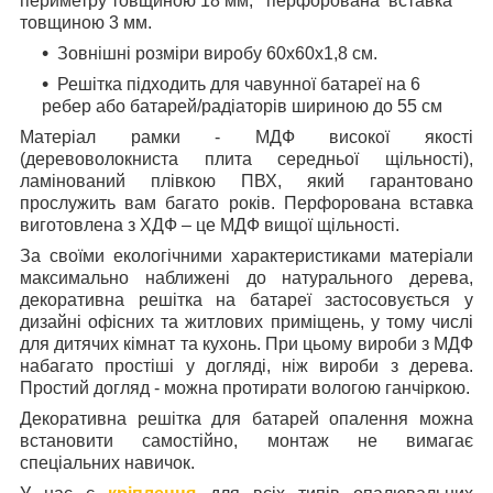
периметру товщиною 18 мм,
перфорована вставка
товщиною 3 мм.
Зовнішні розміри виробу 60х60х1,8 см.
Решітка підходить для чавунної батареї на 6
ребер або батарей/радіаторів шириною до 55 см
Матеріал рамки - МДФ високої якості
(деревоволокниста плита середньої щільності),
ламінований плівкою ПВХ, який гарантовано
прослужить вам багато років. Перфорована вставка
виготовлена з ХДФ – це МДФ вищої щільності.
За своїми екологічними характеристиками матеріали
максимально наближені до натурального дерева,
декоративна решітка на батареї застосовується у
дизайні офісних та житлових приміщень, у тому числі
для дитячих кімнат та кухонь. При цьому вироби з МДФ
набагато простіші у догляді, ніж вироби з дерева.
Простий догляд - можна протирати вологою ганчіркою.
Декоративна решітка для батарей опалення можна
встановити самостійно, монтаж не вимагає
спеціальних навичок.