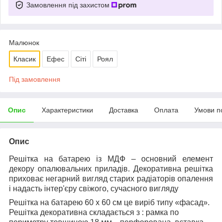
Замовлення під захистом
Малюнок
Класик
Ефес
Сіті
Роял
Під замовлення
Опис
Характеристики
Доставка
Оплата
Умови п
Опис
Решітка на батарею із МДФ – основний елемент
декору опалювальних приладів. Декоративна решітка
приховає негарний вигляд старих радіаторів опалення
і надасть інтер'єру свіжого, сучасного вигляду
Решітка на батарею 60 х 60 см це виріб типу «фасад».
Решітка декоративна складається з :
рамка по