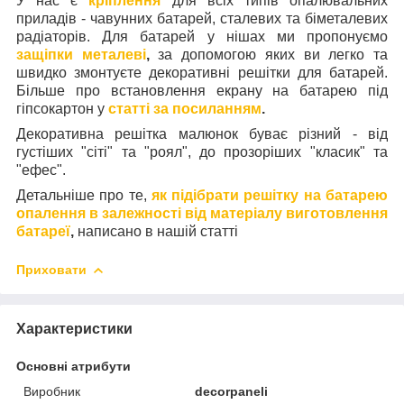
У нас є
кріплення
для всіх типів опалювальних
приладів - чавунних батарей, сталевих та біметалевих
радіаторів. Для батарей у нішах ми пропонуємо
защіпки металеві
,
за допомогою яких ви легко та
швидко змонтуєте декоративні решітки для батарей.
Більше про встановлення екрану на батарею під
гіпсокартон у
статті за посиланням
.
Декоративна решітка малюнок буває різний - від
густіших "сіті" та "роял", до прозоріших "класик" та
"ефес".
Детальніше про те,
як підібрати решітку на батарею
опалення в залежності від матеріалу виготовлення
батареї
,
написано в нашій статті
Приховати
Характеристики
Основні атрибути
Виробник
decorpaneli