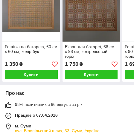
Решітка на батарею, 60 см
Екран для батареї, 68 см
Реші
х 60 см, колір бук
х 98 см, колір лісовий
х 90
горіх
горі
1 350
1 750
1 6
₴
₴
Купити
Купити
Про нас
98% позитивних з 66 відгуків за рік
Працює з 07.04.2016
м. Суми
вул. Білопільський шлях, 33, Суми, Україна