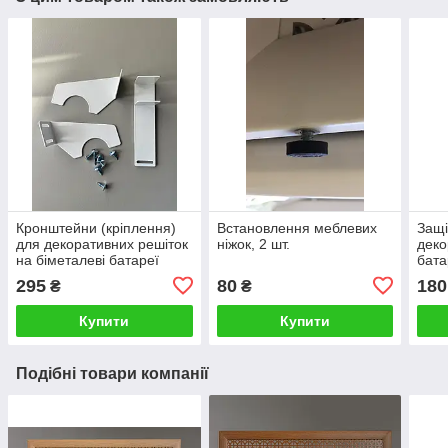
Кронштейни (кріплення)
Встановлення меблевих
Защі
для декоративних решіток
ніжок, 2 шт.
деко
на біметалеві батареї
бата
опалення, комплект
295
80
180
₴
₴
Купити
Купити
Подібні товари компанії