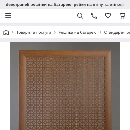
decorpaneli решітки на батарею, рейки на стіну та стінові па
Товари та послуги
Решітка на батарею
Стандартні р