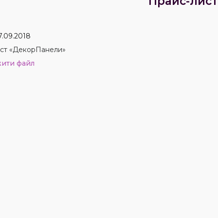
Прайс-лис
7.09.2018
ст «ДекорПанели»
жити файл