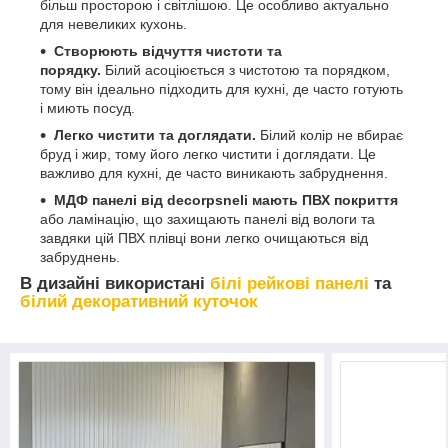
більш просторою і світлішою. Це особливо актуально
для невеликих кухонь.
Створюють відчуття чистоти та
порядку.
Білий асоціюється з чистотою та порядком,
тому він ідеально підходить для кухні, де часто готують
і миють посуд.
Легко чистити та доглядати.
Білий колір не вбирає
бруд і жир, тому його легко чистити і доглядати. Це
важливо для кухні, де часто виникають забруднення.
МДФ панелі від decorpsneli мають ПВХ покриття
або ламінацію, що захищають панелі від вологи та
завдяки цій ПВХ плівці вони легко очищаються від
забруднень.
В дизайні використані
білі рейкові панелі
та
білий декоративний куточок