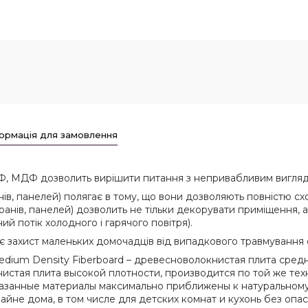
ормація для замовлення
ДФ, МДФ дозволить вирішити питання з непривабливим вигляд
, панелей) полягає в тому, що вони дозволяють повністю схова
анів, панелей) дозволить не тільки декорувати приміщення, а
й потік холодного і гарячого повітря).
 є захист маленьких домочадців від випадкового травмування 
dium Density Fiberboard – древесноволокнистая плита сред
нистая плита высокой плотности, производится по той же техн
азанные материалы максимально приближены к натуральному
не дома, в том числе для детских комнат и кухонь без опас