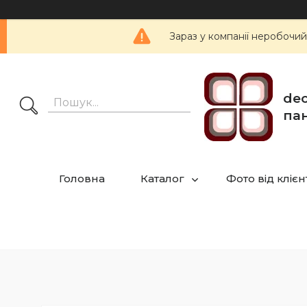
Зараз у компанії неробочий
dec
пан
Головна
Каталог
Фото від клієн