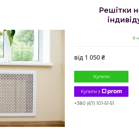
Решітки н
індивід
В н
від
1 050 ₴
Купити
Купити з
+380 (67) 101-51-51