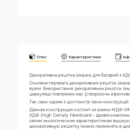
Опис
Характеристики
Інф
Декоративна решітка (екран) для батарей з Х
Основна перевага декоративних решіток (екранів
вузли. Використання декоративних решіток (екр
циркуляції повітряних мас (створюючи ефективни
Так само одним з достоїнств таких конструкцій
Данная конструкция состоит из рамки МДФ (Me
ХДФ (High Density Fiberboard – древесноволок
своим экологическим характеристикам вышеук
декоративную решетку можно применять в дизай