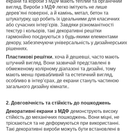
екрани та короби з МДФ мають теплий та органічний
вигляд. Вироби з МДФ легко імітують не лише
дерев’яні поверхні, а й камінь, метал, бетон та
штукатурку, що робить їх ідеальними для класичних
або сучасних інтер’єрів. Завдяки різноманітності
текстур і кольорів, такі декоративні решітки
гармонійно поєднуються з будь-якими елементами
декору, забезпечуючи універсальність у дизайнерських
рішеннях.
Пластикові решітки
, хоча й дешевші, часто мають
штучний вигляд. Вони зазвичай представлені в
обмеженому колірному діапазоні та дизайні, тому
мають менш привабливий та естетичний вигляд,
особливо в інтер’єрах, де екрани стануть частиною
загального дизайну кімнати..
2. Довговічність та стійкість до пошкоджень
Декоративні екрани з МДФ
демонструють високу
стійкість до механічних пошкоджень. Вони міцні, не
тріскаються та не деформуються при використанні.
Такі декоративні вироби можуть бути встановлені в