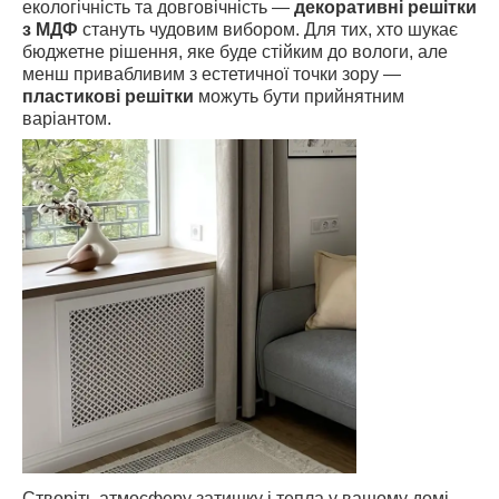
екологічність та довговічність —
декоративні решітки
з МДФ
стануть чудовим вибором. Для тих, хто шукає
бюджетне рішення, яке буде стійким до вологи, але
менш привабливим з естетичної точки зору —
пластикові решітки
можуть бути прийнятним
варіантом.
Створіть атмосферу затишку і тепла у вашому домі