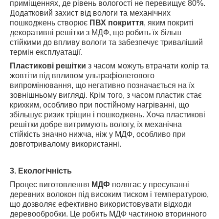
приміщеннях, де рівень вологості не перевищує 80%.
Додатковий захист від вологи та механічних
пошкоджень створює
ПВХ покриття
, яким покриті
декоративні решітки з МДФ, що робить їх більш
стійкими до впливу вологи та забезпечує триваліший
термін експлуатації.
Пластикові решітки
з часом можуть втрачати колір та
жовтіти під впливом ультрафіолетового
випромінювання, що негативно позначається на їх
зовнішньому вигляді. Крім того, з часом пластик стає
крихким, особливо при постійному нагріванні, що
збільшує ризик тріщин і пошкоджень. Хоча пластикові
решітки добре витримують вологу, їх механічна
стійкість значно нижча, ніж у МДФ, особливо при
довготривалому використанні.
3. Екологічність
Процес виготовлення
МДФ
полягає у пресуванні
деревних волокон під високим тиском і температурою,
що дозволяє ефективно використовувати відходи
деревообробки. Це робить МДФ частиною вторинного