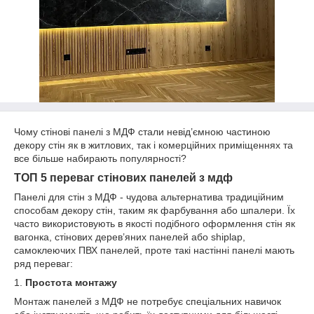
Чому стінові панелі з МДФ стали невід’ємною частиною
декору стін як в житлових, так і комерційних приміщеннях та
все більше набирають популярності?
ТОП 5 переваг стінових панелей з мдф
Панелі для стін з МДФ - чудова альтернатива традиційним
способам декору стін, таким як фарбування або шпалери. Їх
часто використовують в якості подібного оформлення стін як
вагонка, стінових дерев’яних панелей або shiplap,
самоклеючих ПВХ панелей, проте такі настінні панелі мають
ряд переваг:
1.
Простота монтажу
Монтаж панелей з МДФ не потребує спеціальних навичок