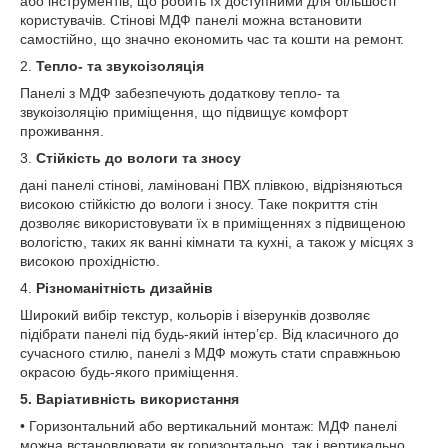
або інструментів, що робить їх доступними для більшості
користувачів. Стінові МДФ панелі можна встановити
самостійно, що значно економить час та кошти на ремонт.
2.
Тепло- та звукоізоляція
Панелі з МДФ забезпечують додаткову тепло- та
звукоізоляцію приміщення, що підвищує комфорт
проживання.
3.
Стійкість до вологи та зносу
дані панелі стінові, ламіновані ПВХ плівкою, відрізняються
високою стійкістю до вологи і зносу. Таке покриття стін
дозволяє використовувати їх в приміщеннях з підвищеною
вологістю, таких як ванні кімнати та кухні, а також у місцях з
високою прохідністю.
4.
Різноманітність дизайнів
Широкий вибір текстур, кольорів і візерунків дозволяє
підібрати панелі під будь-який інтер’єр. Від класичного до
сучасного стилю, панелі з МДФ можуть стати справжньою
окрасою будь-якого приміщення.
5. Варіативність використання
• Горизонтальний або вертикальний монтаж: МДФ панелі
можна встановлювати як горизонтально, так і вертикально,