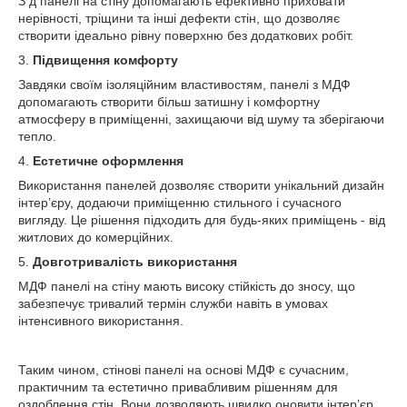
З д панелі на стіну допомагають ефективно приховати
нерівності, тріщини та інші дефекти стін, що дозволяє
створити ідеально рівну поверхню без додаткових робіт.
3.
Підвищення комфорту
Завдяки своїм ізоляційним властивостям, панелі з МДФ
допомагають створити більш затишну і комфортну
атмосферу в приміщенні, захищаючи від шуму та зберігаючи
тепло.
4.
Естетичне оформлення
Використання панелей дозволяє створити унікальний дизайн
інтер’єру, додаючи приміщенню стильного і сучасного
вигляду. Це рішення підходить для будь-яких приміщень - від
житлових до комерційних.
5.
Довготривалість використання
МДФ панелі на стіну мають високу стійкість до зносу, що
забезпечує тривалий термін служби навіть в умовах
інтенсивного використання.
Таким чином, стінові панелі на основі МДФ є сучасним,
практичним та естетично привабливим рішенням для
оздоблення стін. Вони дозволяють швидко оновити інтер’єр,