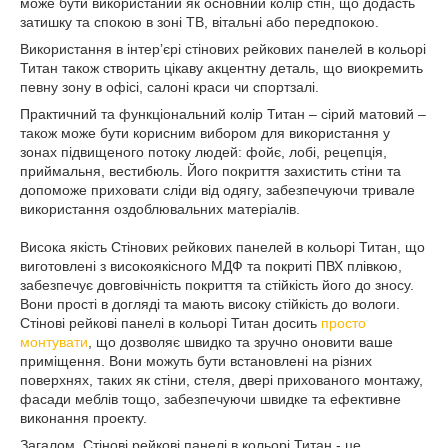
може бути використаний як основний колір стін, що додасть
затишку та спокою в зоні ТВ, вітальні або передпокою.
Використання в інтерʼєрі стінових рейкових панелей в кольорі
Титан також створить цікаву акцентну деталь, що виокремить
певну зону в офісі, салоні краси чи спортзалі.
Практичний та функціональний колір Титан – сірий матовий –
також може бути корисним вибором для використання у
зонах підвищеного потоку людей: фойє, лобі, рецепція,
приймальня, вестибюль. Його покриття захистить стіни та
допоможе приховати сліди від одягу, забезпечуючи тривале
використання оздоблювальних матеріалів.
Висока якість Стінових рейкових панелей в кольорі Титан, що
виготовлені з високоякісного МДФ та покриті ПВХ плівкою,
забезпечує довговічність покриття та стійкість його до зносу.
Вони прості в догляді та мають високу стійкість до вологи.
Стінові рейкові панелі в кольорі Титан досить
просто
монтувати
, що дозволяє швидко та зручно оновити ваше
приміщення. Вони можуть бути встановлені на різних
поверхнях, таких як стіни, стеля, двері прихованого монтажу,
фасади меблів тощо, забезпечуючи швидке та ефективне
виконання проекту.
Загалом, Стінові рейкові панелі в кольорі Титан - це