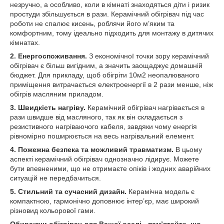
незручно, а особливо, коли в кімнаті знаходяться діти і ризик
простуди збільшується в рази. Керамічний обігрівач під час
роботи не спалює кисень, роблячи його м’яким та
комфортним, тому ідеально підходить для монтажу в дитячих
кімнатах.
2. Енергоспоживання.
З економічної точки зору керамічний
обігрівач є більш вигідним, а значить заощаджує домашній
бюджет. Для прикладу, щоб обігріти 10м2 неопалюваного
приміщення витрачається електроенергії в 2 рази менше, ніж
обігрів масляним приладом.
3. Швидкість нагріву.
Керамічний обігрівач нагрівається в
рази швидше від масляного, так як він складається з
резистивного нагріваючого кабеля, завдяки чому енергія
рівномірно поширюється на весь нагрівальний елемент.
4. Пожежна безпека та можливий травматизм.
В цьому
аспекті керамічний обігрівач однозначно лідирує. Можете
бути впевненими, що не отримаєте опіків і жодних аварійних
ситуацій не передбачиться.
5. Стильний та сучасний дизайн.
Керамічна модель є
компактною, гармонічно доповнює інтер’єр, має широкий
різновид кольорової гами.