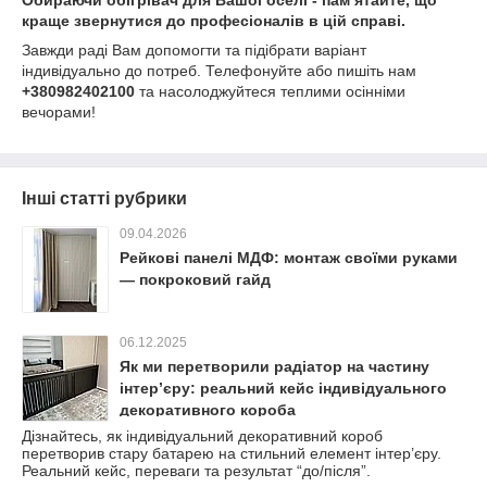
Обираючи обігрівач для Вашої оселі - пам’ятайте, що
краще звернутися до професіоналів в цій справі.
Завжди раді Вам допомогти та підібрати варіант
індивідуально до потреб. Телефонуйте або пишіть нам
+380982402100
та насолоджуйтеся теплими осінніми
вечорами!
Інші статті рубрики
09.04.2026
Рейкові панелі МДФ: монтаж своїми руками
— покроковий гайд
06.12.2025
Як ми перетворили радіатор на частину
інтер’єру: реальний кейс індивідуального
декоративного короба
Дізнайтесь, як індивідуальний декоративний короб
перетворив стару батарею на стильний елемент інтер’єру.
Реальний кейс, переваги та результат “до/після”.