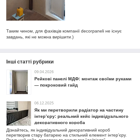
Таким чином, для фахівців компанії decorpaneli не існує
завдань, які не можна вирішити.)
Інші статті рубрики
09.04.2026
Рейкові панелі МДФ: монтаж своїми руками
— покроковий гайд
06.12.2025
Як ми перетворили радіатор на частину
інтер’єру: реальний кейс індивідуального
декоративного короба
Дізнайтесь, як індивідуальний декоративний короб
перетворив стару батарею на стильний елемент інтер’єру.
Реальний кейс, переваги та результат “до/після”.